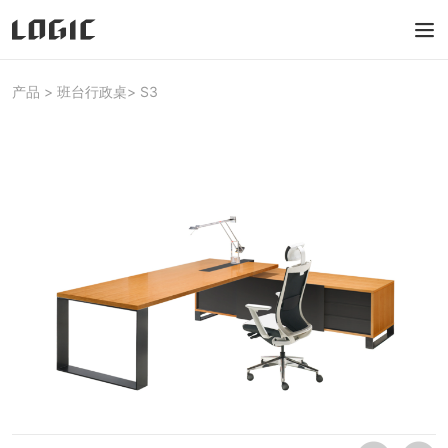
产品
>
班台行政桌
>
S3