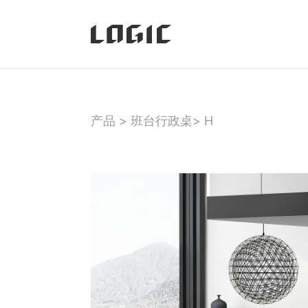
产品
>
班台行政桌
>
H