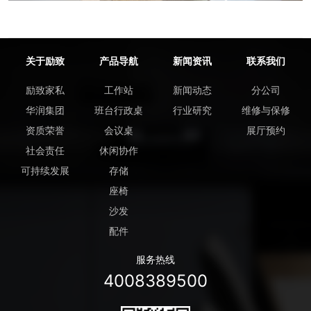
关于励致
产品导航
新闻资讯
联系我们
励致家私
工作站
新闻动态
分公司
华润集团
班台行政桌
行业研究
维修与保修
资质荣誉
会议桌
展厅预约
社会责任
休闲协作
可持续发展
存储
座椅
沙发
配件
服务热线
4008389500